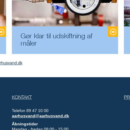
Gør klar til udskiftning af
måler
rhusvand.dk
KONTAKT
PR
Telefon 89 47 10 00
aarhusvand@aarhusvand.dk
Åbningstider
Mandag - fredag 08:00 - 15:00