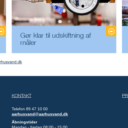
Gør klar til udskiftning af
måler
rhusvand.dk
KONTAKT
PR
Telefon 89 47 10 00
aarhusvand@aarhusvand.dk
Åbningstider
Mandag - fredag 08:00 - 15:00